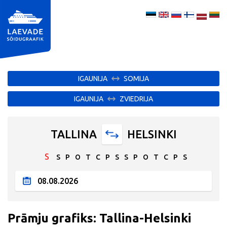
IGAUNIJA
SOMIJA
IGAUNIJA
ZVIEDRIJA
TALLINA
HELSINKI
S
S
P
O
T
C
P
S
S
P
O
T
C
P
S
Prāmju grafiks: Tallina-Helsinki