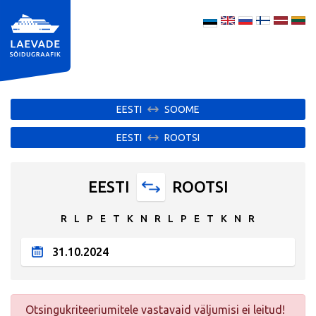
EESTI
SOOME
EESTI
ROOTSI
EESTI
ROOTSI
R
L
P
E
T
K
N
R
L
P
E
T
K
N
R
Otsingukriteeriumitele vastavaid väljumisi ei leitud!