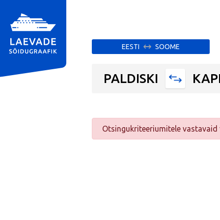
EESTI
SOOME
PALDISKI
KAP
Otsingukriteeriumitele vastavaid v