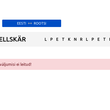
EESTI
ROOTSI
ELLSKÄR
L
P
E
T
K
N
R
L
P
E
T
äljumisi ei leitud!