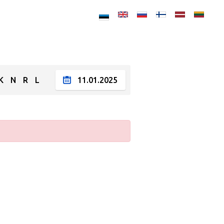
K
N
R
L