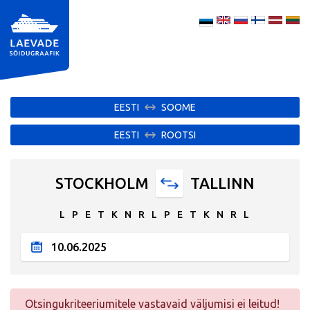
EESTI
SOOME
EESTI
ROOTSI
STOCKHOLM
TALLINN
L
P
E
T
K
N
R
L
P
E
T
K
N
R
L
Otsingukriteeriumitele vastavaid väljumisi ei leitud!