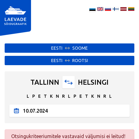
EESTI
SOOME
EESTI
ROOTSI
TALLINN
HELSINGI
L
P
E
T
K
N
R
L
P
E
T
K
N
R
L
Otsingukriteeriumitele vastavaid väljumisi ei leitud!