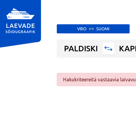
VIRO
SUOMI
PALDISKI
KAP
Hakukriteereitä vastaavia laivavu