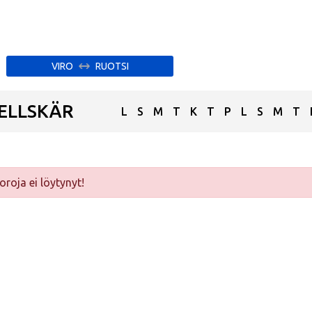
VIRO
RUOTSI
ELLSKÄR
L
S
M
T
K
T
P
L
S
M
T
oroja ei löytynyt!