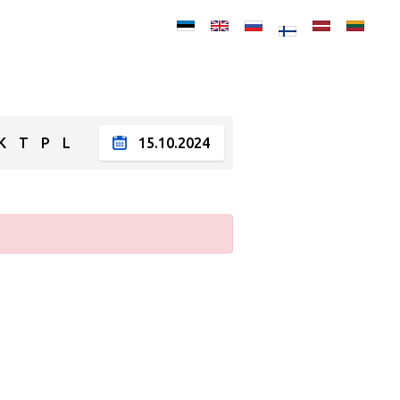
K
T
P
L