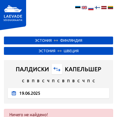
ЭСТОНИЯ
ФИНЛЯНДИЯ
ЭСТОНИЯ
ШВЕЦИЯ
ПАЛДИСКИ
КАПЕЛЬШЕР
С
В
П
В
С
Ч
П
С
В
П
В
С
Ч
П
С
Ничего не найдено!